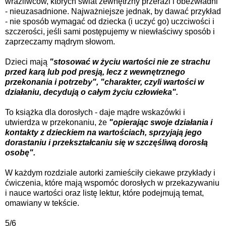
wrażliwców, których świat zewnętrzny przerazi i obezwładni
- nieuzasadnione. Najważniejsze jednak, by dawać przykład
- nie sposób wymagać od dziecka (i uczyć go) uczciwości i
szczerości, jeśli sami postępujemy w niewłaściwy sposób i
zaprzeczamy mądrym słowom.
Dzieci mają
"stosować w życiu wartości nie ze strachu
przed karą lub pod presją, lecz z wewnętrznego
przekonania i potrzeby", "charakter, czyli wartości w
działaniu, decydują o całym życiu człowieka".
To książka dla dorosłych - daje mądre wskazówki i
utwierdza w przekonaniu, że
"opierając swoje działania i
kontakty z dzieckiem na wartościach, sprzyjają jego
dorastaniu i przekształcaniu się w szczęśliwą dorosłą
osobę".
W każdym rozdziale autorki zamieściły ciekawe przykłady i
ćwiczenia, które mają wspomóc dorosłych w przekazywaniu
i nauce wartości oraz listę lektur, które podejmują temat,
omawiany w tekście.
5/6